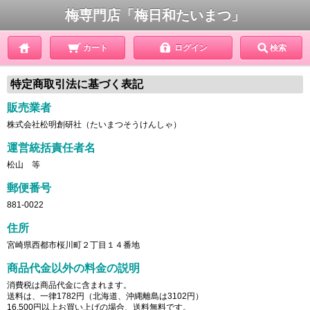
梅専門店「梅日和たいまつ」
カート
ログイン
検索
特定商取引法に基づく表記
販売業者
株式会社松明創研社（たいまつそうけんしゃ）
運営統括責任者名
松山 等
郵便番号
881-0022
住所
宮崎県西都市桜川町２丁目１４番地
商品代金以外の料金の説明
消費税は商品代金に含まれます。
送料は、一律1782円（北海道、沖縄離島は3102円）
16,500円以上お買い上げの場合、送料無料です。