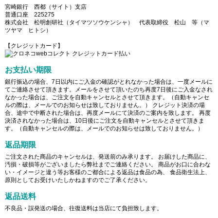
宮崎銀行 西都（サイト）支店
普通口座 225275
株式会社 松明創研社（タイマツソウケンシャ） 代表取締役 松山 等（マ
ツヤマ ヒトシ）
【クレジットカード】
お支払い期限
銀行振込の場合、7日以内にご入金の確認がとれなかった場合は、一度メールに
てご連絡させて頂きます。メールをさせて頂いたのち再度7日後にご入金なされ
なかった場合は、ご注文を自動キャンセルとさせて頂きます。（自動キャンセ
ルの際は、メールでのお知らせは致しておりません。） クレジット決済の場
合、途中で中断された場合は、再度メールにて決済のご案内を致します。 再度
決済されなかった場合は、10日後にご注文を自動キャンセルとさせて頂きま
す。（自動キャンセルの際は、メールでのお知らせは致しておりません。）
返品期限
ご注文された商品のキャンセルは、発送前のみ承ります。 お届けした商品に、
汚損・破損等がございましたら弊社までご連絡ください。 商品がお口に合わな
い・イメージと違う等お客様のご都合による返品は食品の為、 食品衛生法上、
原則としてお受けいたしかねますのでご了承ください。
返品送料
不良品・誤発送の場合、往復送料は当店にて負担致します。