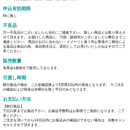
申込有効期限
特に無し
不良品
万一不良品がございましたら当社にご連絡下さい。 新しい商品とお取り替えさ
せて頂きます。 お届けした商品に、汚損・破損等がございましたら弊社までご
連絡ください。 商品がお口に合わない・イメージと違う等お客様のご都合によ
る返品は食品の為、 食品衛生法上、原則としてお受けいたしかねますのでご了
承ください。
販売数量
各商品1個単位で販売しております。
引渡し時期
銀行振込の場合、ご入金確認後より5営業日以内の発送となります。 ※ご注文
の確認および発送は水曜日を除く平日のみとなります。
お支払い方法
【銀行振込】
下記口座までお振込下さい。お振込手数料はお客様でご負担になります。ご了
承ください。
ご注文を頂いてから14日以内にお振込みの確認ができない場合は、自動キャン
セルとさせて頂きます。