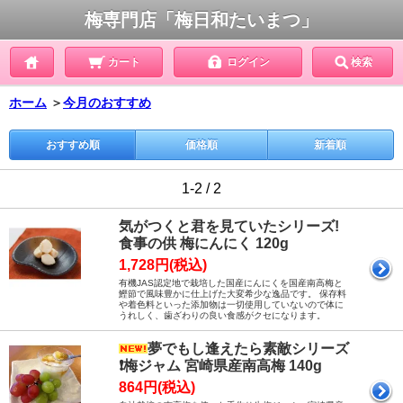
梅専門店「梅日和たいまつ」
カート
ログイン
検索
ホーム
＞
今月のおすすめ
おすすめ順
価格順
新着順
1-2 / 2
気がつくと君を見ていたシリーズ!
食事の供 梅にんにく 120g
1,728円(税込)
有機JAS認定地で栽培した国産にんにくを国産南高梅と
鰹節で風味豊かに仕上げた大変希少な逸品です。 保存料
や着色料といった添加物は一切使用していないので体に
うれしく、歯ざわりの良い食感がクセになります。
夢でもし逢えたら素敵シリーズ
❗梅ジャム 宮崎県産南高梅 140g
864円(税込)